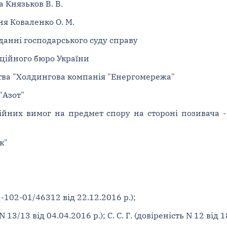
 Князьков В. В.
ня Коваленко О. М.
данні господарського суду справу
ційного бюро України
тва "Холдингова компанія "Енергомережа"
"Азот"
стійних вимог на предмет спору на стороні позивача 
к"
1-102-01/46312 від 22.12.2016 р.);
N 13/13 від 04.04.2016 р.); С. С. Г. (довіреність N 12 від 1