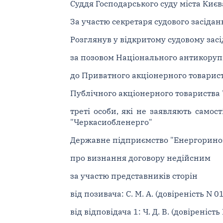
Суддя Господарського суду міста Києва
За участю секретаря судового засідан
Розглянув у відкритому судовому засі
за позовом Національного антикоруп
до Приватного акціонерного товарис
Публічного акціонерного товариства 
треті особи, які не заявляють само
"Черкасиобленерго"
Державне підприємство "Енергорино
про визнання договору недійсним
за участю представників сторін
від позивача: С. М. А. (довіреність N 0
від відповідача 1: Ч. Д. В. (довіреність 