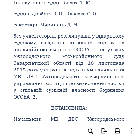
Головуючого судді: Бисага Т. Ю.
суддів: Дроботя В. В., Власова С. О.,
секретарі: Маринець Д. М.,
без участі сторін, розглянувши у відкритому
судовому засіданні цивільну справу за
апеляційною скаргою ОСОБА_1 на ухвалу
Ужгородського міськрайонного суду
Закарпатської області від 16 листопада
2015 року у справі за поданням начальника
МВ ДВС Ужгородського міськрайонного
управляння юстиції про визначення частки
у спільній сумісній власності боржника
ОСОБА_2,
ВСТАНОВИЛА:
Начальник МВ ДВС Ужгородського
міськрайонного управління юстиції
звернувся до суду із поданням про