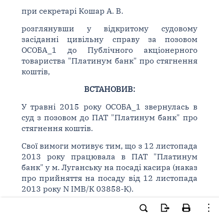
при секретарі Кошар А. В.
розглянувши у відкритому судовому
засіданні цивільну справу за позовом
ОСОБА_1 до Публічного акціонерного
товариства "Платинум банк" про стягнення
коштів,
ВСТАНОВИВ:
У травні 2015 року ОСОБА_1 звернулась в
суд з позовом до ПАТ "Платинум банк" про
стягнення коштів.
Свої вимоги мотивує тим, що з 12 листопада
2013 року працювала в ПАТ "Платинум
банк" у м. Луганську на посаді касира (наказ
про прийняття на посаду від 12 листопада
2013 року N ІМВ/К 03858-К).
З 01 грудня 2014 року відповідач перестав
здійснювати їй нарахування та виплату