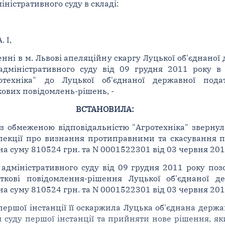
іністративного суду в складі:
 І,
і в м. Львові апеляційну скаргу Луцької об'єднаної д
дміністративного суду від 09 грудня 2011 року в 
отехніка" до Луцької об'єднаної державної пода
ових повідомлень-рішень, -
ВСТАНОВИЛА:
з обмеженою відповідальністю "Агротехніка" звернул
нспекції про визнання протиправними та скасування 
а суму 810524 грн. та N 0001522301 від 03 червня 201
адміністративного суду від 09 грудня 2011 року поз
кові повідомлення-рішення Луцької об'єднаної де
а суму 810524 грн. та N 0001522301 від 03 червня 201
ершої інстанції її оскаржила Луцька об'єднана держа
я суду першої інстанції та прийняти нове рішення, я