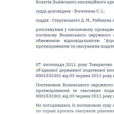
Колегія Львівського апеляційного адм
судді-доповідача - Богаченка С. І.,
суддів - Старунського Д. М., Рибачука А.
розглянувши у письмовому провадженн
постанову Волинського окружного а
обмеженою відповідальністю "Агр
протиправними та скасування податк
07 листопада 2011 року Товариство 
об'єднаної державної податкової і
0001532301 від 03 червня 2011 року н
Постановою Волинського окружного 
протиправними та скасовано подат
0001532301 від 03 червня 2011 року н
Не погодившись із постановою суду п
по справі просить скасувати рішенн