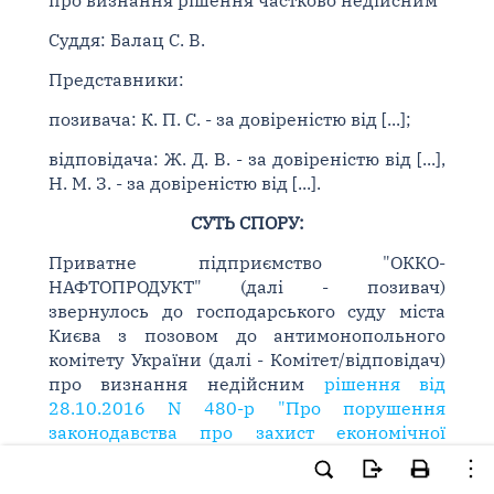
про визнання рішення частково недійсним
Суддя: Балац С. В.
Представники:
позивача: К. П. С. - за довіреністю від [...];
відповідача: Ж. Д. В. - за довіреністю від [...],
Н. М. З. - за довіреністю від [...].
СУТЬ СПОРУ:
Приватне підприємство "ОККО-
НАФТОПРОДУКТ" (далі - позивач)
звернулось до господарського суду міста
Києва з позовом до антимонопольного
комітету України (далі - Комітет/відповідач)
про визнання недійсним
рішення від
28.10.2016 N 480-р "Про порушення
законодавства про захист економічної
конкуренції та накладення штрафу"
у
справі N 128-26.13/112-16 (далі - Рішення N