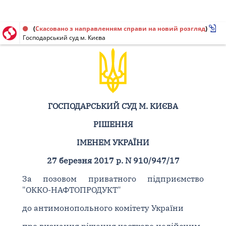
Рішення від 27.03.2017 № 910/947/17
(
Скасовано з направленням справи на новий розгляд
)
Господарський суд м. Києва
ГОСПОДАРСЬКИЙ СУД М. КИЄВА
РІШЕННЯ
ІМЕНЕМ УКРАЇНИ
27 березня 2017 р. N 910/947/17
За позовом приватного підприємство
"ОККО-НАФТОПРОДУКТ"
до антимонопольного комітету України