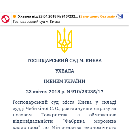
Ухвала від 23.04.2018 № 910/23235/17
(
Залишено без змін
)
Господарський суд м. Києва
ГОСПОДАРСЬКИЙ СУД М. КИЄВА
УХВАЛА
ІМЕНЕМ УКРАЇНИ
23 квітня 2018 р. N 910/23235/17
Господарський суд міста Києва у складі
судді Чебикіної С. О., розглянувши справу за
позовом Товариства з обмеженою
відповідальністю "Фабрика морозива
хладопром" до Міністерства економічного