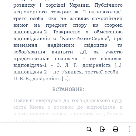
розвитку і торгівлі України, Публічного
акціонерного товариства "Полтавахолод",
третя особа, яка не заявляє самостійних
вимог на предмет спору на стороні
відповідача-2 Товариство з обмеженою
відповідальністю "Крок-Техно-Сервіс", про
визнання недійсним свідоцтва та
зобов'язання вчинити дії, за участю
представників позивача - не з'явився,
відповідача-1 - З. Л. Г., довіреність [...],
відповідача-2 - не з'явився, третьої особи -
П. В. В., довіреність [...],
ВСТАНОВИВ:
Позивач звернувся до господарського суду
міста Києва з позовом до відповідача, в
якому позивач просить визнати недійсним
свідоцтво України