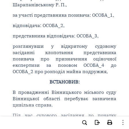
Шарапанівському Р. П.,
за участі представника позивача: ОСОБА_1,
відповідача: ОСОБА_2,
представника відповідача: ОСОБА_3,
розглянувши у відкритому судовому
засіданні клопотання представника
позивача про призначення оціночної
експертизи за позовом ОСОБА_4 до
ОСОБА_2 про розподіл майна подружжя,
ВСТАНОВИВ:
В провадженні Вінницького міського суду
Вінницької області перебуває зазначена
цивільна справа.
Під час судового засідання до початку
розгляду справи по суті представником
позивача заявлено клопотання про