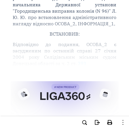
начальника Державної установи
"Городищенська виправна колонія (N 96)" Л.
Ю. Ю. про встановлення адміністративного
нагляду відносно ОСОБА_2, ІНФОРМАЦІЯ_1,
ВСТАНОВИВ:
Відповідно до подання, ОСОБА_2 є
засудженим по останній справі 27 січня
2004 року Селідівським міським судом
Донецької області за ч. 2 ст.
393
Ви намагаєтесь використати