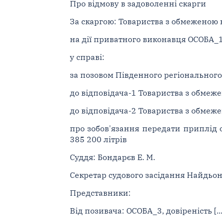
Про відмову в задоволенні скарги
За скаргою: Товариства з обмеженою в
на дії приватного виконавця ОСОБА_1
у справі:
за позовом Південного регіонального
до відповідача-1 Товариства з обмеж
до відповідача-2 Товариства з обмеже
про зобов'язання передати приплід ов
385 200 літрів
Суддя: Бондарєв Е. М.
Секретар судового засідання Найдьоно
Представники:
Від позивача: ОСОБА_3, довіреність [...