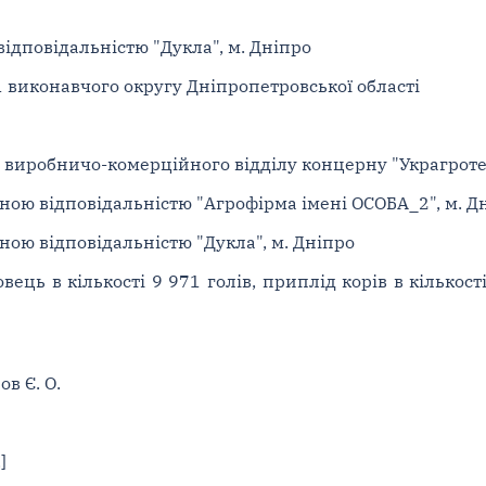
ідповідальністю "Дукла", м. Дніпро
 виконавчого округу Дніпропетровської області
 виробничо-комерційного відділу концерну "Украгротех
еною відповідальністю "Агрофірма імені ОСОБА_2", м. Д
ною відповідальністю "Дукла", м. Дніпро
ець в кількості 9 971 голів, приплід корів в кількості
в Є. О.
]