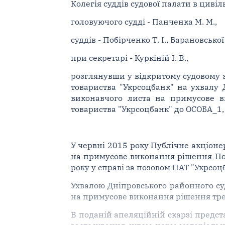
Колегія суддів судової палати в цивіл
головуючого судді - Панченка М. М.,
суддів - Побірченко Т. І., Барановської 
при секретарі - Куркіній І. В.,
розглянувши у відкритому судовому з
товариства "Укрсоцбанк" на ухвалу 
виконавчого листа на примусове в
товариства "Укрсоцбанк" до ОСОБА_1,
У червні 2015 року Публічне акціоне
на примусове виконання рішення Пост
року у справі за позовом ПАТ "Укрсо
Ухвалою Дніпровського районного суд
на примусове виконання рішення тре
В поданій апеляційній скарзі предс