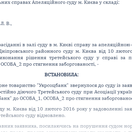
ьних справах Апеляційного суду м. Києва у складі:
Л. В.,
асіданні в залі суду в м. Києві справу за апеляційно
Дніпровського районного суду м. Києва від 10 лютог
иконання рішення третейського суду у справі за п
 ОСОБА_2 про стягнення заборгованості, -
ВСТАНОВИЛА:
рне товариство "Укрсоцбанк" звернулося до суду із за
ійно діючого Третейського суду при Асоціації україн
цбанк" до ОСОБА_1, ОСОБА_2 про стягнення заборговано
у м. Києва від 10 лютого 2016 року у задоволенні за
тейського суду відмовлено.
тавник заявника, посилаючись на порушення судом но