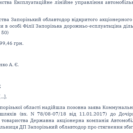
ства Експлуатаційне лінійне управління автомобільн
мства Запорізький облавтодор відкритого акціонерног
и в особі Філії Запорізька дорожньо-есплуатаціна ді
 50)
99,46 грн.
ко А. Є.
;
.].
апорізької області надійшла позовна заява Коммуналь
шляхів (вх. N 78/08-07/18 від 11.01.2017) до Дочі
 товариства Державна акціонерна компанія Автомобіл
льниця ДП Запорізький облавтодор про стягнення збитк