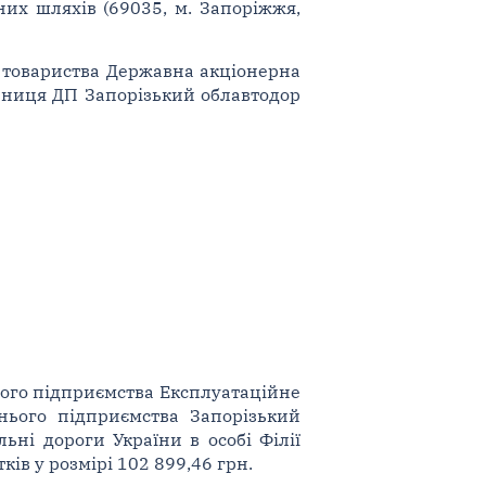
их шляхів (69035, м. Запоріжжя,
о товариства Державна акціонерна
льниця ДП Запорізький облавтодор
ного підприємства Експлуатаційне
рнього підприємства Запорізький
ьні дороги України в особі Філії
ів у розмірі 102 899,46 грн.