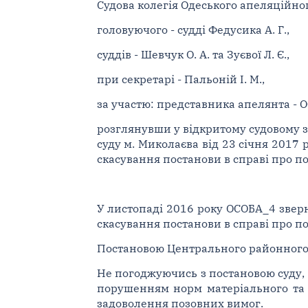
Судова колегія Одеського апеляційног
головуючого - судді Федусика А. Г.,
суддів - Шевчук О. А. та Зуєвої Л. Є.,
при секретарі - Пальоній І. М.,
за участю: представника апелянта - О
розглянувши у відкритому судовому з
суду м. Миколаєва від 23 січня 2017
скасування постанови в справі про 
У листопаді 2016 року ОСОБА_4 зверн
скасування постанови в справі про п
Постановою Центрального районного с
Не погоджуючись з постановою суду, 
порушенням норм матеріального та 
задоволення позовних вимог.