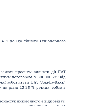
ОБА_2 до Публічного акціонерного
позивач просить: визнати дії ПАТ
итним договором N 800000539 від
ми; зобов'язати ПАТ "Альфа-Банк"
на рівні 12,25 % річних, тобто в
вонаступником якого є відповідач,