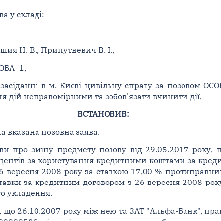
а у складі:
шия Н. В., Припутневич В. І.,
СОБА_1,
засіданні в м. Києві цивільну справу за позовом ОС
я дій неправомірними та зобов'язати вчинити дії, -
ВСТАНОВИВ:
а вказана позовна заява.
яви про зміну предмету позову від 29.05.2017 року, 
центів за користування кредитними коштами за кред
6 вересня 2008 року за ставкою 17,00 % протиправни
тавки за кредитним договором з 26 вересня 2008 року 
го укладення.
 що 26.10.2007 року між нею та ЗАТ "Альфа-Банк", пра