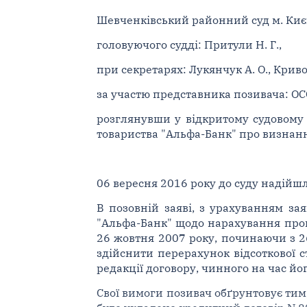
Шевченківський районний суд м. Києв
головуючого судді: Притули Н. Г.,
при секретарях: Лукянчук А. О., Криво
за участю представника позивача: О
розглянувши у відкритому судовому 
товариства "Альфа-Банк" про визнанн
06 вересня 2016 року до суду надійшл
В позовній заяві, з урахуванням за
"Альфа-Банк" щодо нарахування про
26 жовтня 2007 року, починаючи з 2
здійснити перерахунок відсоткової с
редакції договору, чинного на час йо
Свої вимоги позивач обґрунтовує тим,