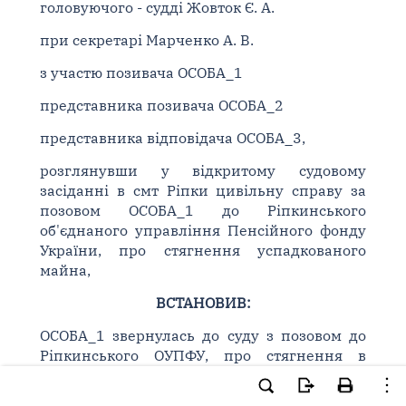
головуючого - судді Жовток Є. А.
при секретарі Марченко А. В.
з участю позивача ОСОБА_1
представника позивача ОСОБА_2
представника відповідача ОСОБА_3,
розглянувши у відкритому судовому
засіданні в смт Ріпки цивільну справу за
позовом ОСОБА_1 до Ріпкинського
об'єднаного управління Пенсійного фонду
України, про стягнення успадкованого
майна,
ВСТАНОВИВ:
ОСОБА_1 звернулась до суду з позовом до
Ріпкинського ОУПФУ, про стягнення в
порядку спадкування недоотриманих
ОСОБА_4 пенсійних виплат.