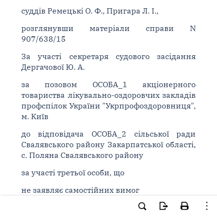
суддів Ремецькі О. Ф., Пригара Л. І.,
розглянувши матеріали справи N
907/638/15
За участі секретаря судового засідання
Дергачової Ю. А.
за позовом ОСОБА_1 акціонерного
товариства лікувально-оздоровчих закладів
профспілок України "Укрпрофоздоровниця",
м. Київ
до відповідача ОСОБА_2 сільської ради
Свалявського району Закарпатської області,
с. Поляна Свалявського району
за участі третьої особи, що
не заявляє самостійних вимог
на предмет спору, на