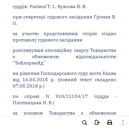
суддів: Разіної Т. І., Куксова В. В.
при секретарі судового засідання Громак В.
О.
за участю представників сторін згідно
протоколу судового засідання
розглянувши апеляційну скаргу Товариства
з обмеженою відповідальністю
"Тейлормейд"
на рішення Господарського суду міста Києва
від 16.04.2018 р. (повний текст складено
07.05.2018 р.)
по справі N 910/21154/17 (суддя -
Плотницька Н. Б.)
за позовом Товариства з обмеженою
відповідальністю "Тейлормейд"