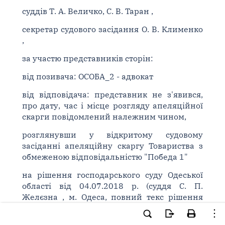
суддів Т. А. Величко, С. В. Таран ,
секретар судового засідання О. В. Клименко
,
за участю представників сторін:
від позивача: ОСОБА_2 - адвокат
від відповідача: представник не з'явився,
про дату, час і місце розгляду апеляційної
скарги повідомлений належним чином,
розглянувши у відкритому судовому
засіданні апеляційну скаргу Товариства з
обмеженою відповідальністю "Победа 1"
на рішення господарського суду Одеської
області від 04.07.2018 р. (суддя С. П.
Желєзна , м. Одеса, повний текс рішення
складено 11.07.2018 р.)