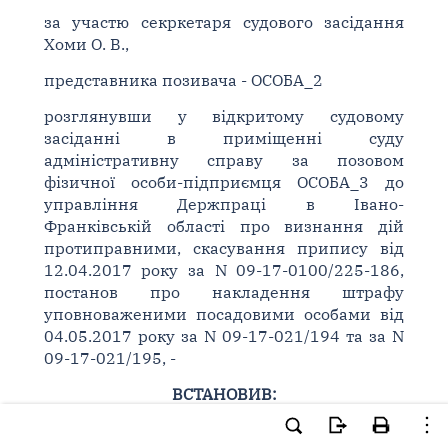
за участю секркетаря судового засідання
Хоми О. В.,
представника позивача - ОСОБА_2
розглянувши у відкритому судовому
засіданні в приміщенні суду
адміністративну справу за позовом
фізичної особи-підприємця ОСОБА_3 до
управління Держпраці в Івано-
Франківській області про визнання дій
протиправними, скасування припису від
12.04.2017 року за N 09-17-0100/225-186,
постанов про накладення штрафу
уповноваженими посадовими особами від
04.05.2017 року за N 09-17-021/194 та за N
09-17-021/195, -
ВСТАНОВИВ:
Фізична особа-підприємець ОСОБА_3