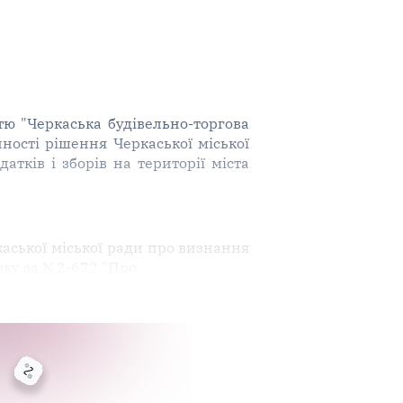
ю "Черкаська будівельно-торгова
ності рішення Черкаської міської
тків і зборів на території міста
каської міської ради про визнання
ку за N 2-672 "Про