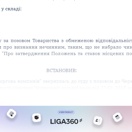
у складі:
 за позовом Товариства з обмеженою відповідальніст
ди про визнання нечинним, таким, що не набрало чин
 "Про затвердження Положень та ставок місцевих пода
ВСТАНОВИВ:
оргова компанія" звернулась до суду з позовом до Чер
сті рішення Черкаської міської ради від 22.01.2015 ро