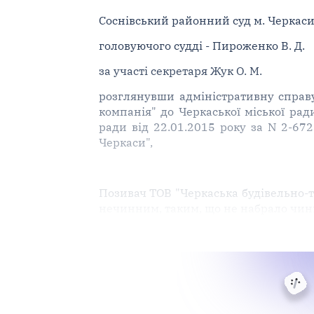
Соснівський районний суд м. Черкаси 
головуючого судді - Пироженко В. Д.
за участі секретаря Жук О. М.
розглянувши адміністративну справу
компанія" до Черкаської міської ра
ради від 22.01.2015 року за N 2-672
Черкаси",
Позивач ТОВ "Черкаська будівельно-т
нечинним, таким, що не набрало чинно