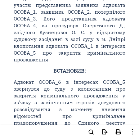
участю представника заявника адвоката
ОСОБА_1, заявника ОСОБА_2, потерпілого
ОСОБА_3, його представника адвоката
ОСОБА_4, за прокурора Очеретяного Д.,
слідчого Кузнецової О. С. у відкритому
судовому засіданні в залі суду в м. Дніпрі
клопотання адвоката ОСОБА_1 в інтересах
ОСОБА_5 про закриття кримінального
провадження
ВСТАНОВИВ:
Адвокат ОСОБА_6 в інтересах ОСОБА_5
звернувся до суду з клопотанням про
закриття кримінального провадження у
зв'язку з закінченням строків досудового
розслідування з моменту внесення
відомостей про кримінальне
правопорушення до Єдиного реєстру
досудових розслідувань до дня
повідомлення особі про підозру.