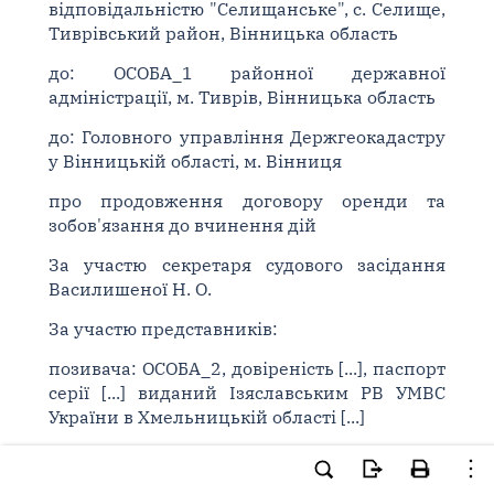
відповідальністю "Селищанське", с. Селище,
Тиврівський район, Вінницька область
до: ОСОБА_1 районної державної
адміністрації, м. Тиврів, Вінницька область
до: Головного управління Держгеокадастру
у Вінницькій області, м. Вінниця
про продовження договору оренди та
зобов'язання до вчинення дій
За участю секретаря судового засідання
Василишеної Н. О.
За участю представників:
позивача: ОСОБА_2, довіреність [...], паспорт
серії [...] виданий Ізяславським РВ УМВС
України в Хмельницькій області [...]
відповідача 1: не з'явився.