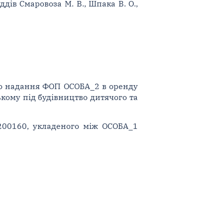
ддів Смаровоза М. В., Шпака В. О.,
одо надання ФОП ОСОБА_2 в оренду
ькому під будівництво дитячого та
4200160, укладеного між ОСОБА_1