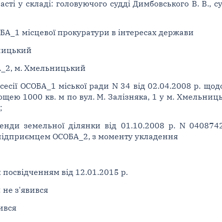
ті у складі: головуючого судді Димбовського В. В., су
БА_1 місцевої прокуратури в інтересах держави
ьницький
А_2, м. Хмельницький
сесії ОСОБА_1 міської ради N 34 від 02.04.2008 р. щ
щею 1000 кв. м по вул. М. Залізняка, 1 у м. Хмельниц
;
енди земельної ділянки від 01.10.2008 р. N 04087
 підприємцем ОСОБА_2, з моменту укладення
 посвідченням від 12.01.2015 р.
 не з'явився
ився