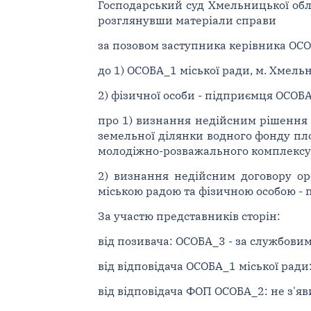
Господарський суд Хмельницької облас
розглянувши матеріали справи
за позовом заступника керівника ОСО
до 1) ОСОБА_1 міської ради, м. Хмел
2) фізичної особи - підприємця ОСОБ
про 1) визнання недійсним рішення 
земельної ділянки водного фонду пло
молодіжно-розважального комплексу
2) визнання недійсним договору ор
міською радою та фізичною особою -
За участю представників сторін:
від позивача: ОСОБА_3 - за службовим
від відповідача ОСОБА_1 міської ради:
від відповідача ФОП ОСОБА_2: не з'яв