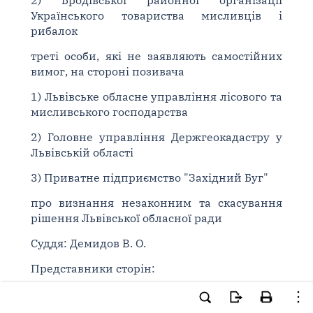
2) Бродівської районної організації
Українського товариства мисливців і
рибалок
треті особи, які не заявляють самостійних
вимог, на стороні позивача
1) Львівське обласне управління лісового та
мисливського господарства
2) Головне управління Держгеокадастру у
Львівській області
3) Приватне підприємство "Західний Буг"
про визнання незаконним та скасування
рішення Львівської обласної ради
Суддя: Демидов В. О.
Представники сторін:
від прокуратури - В. О. О. (посв. [...]);