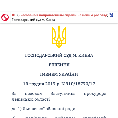
Рішення від 13.12.2017 № 910/18770/17
(
Скасовано з направленням справи на новий розгляд
)
Господарський суд м. Києва
ГОСПОДАРСЬКИЙ СУД М. КИЄВА
РІШЕННЯ
ІМЕНЕМ УКРАЇНИ
13 грудня 2017 р. N 910/18770/17
За позовом Заступника прокурора
Львівської області
до 1) Львівської обласної ради