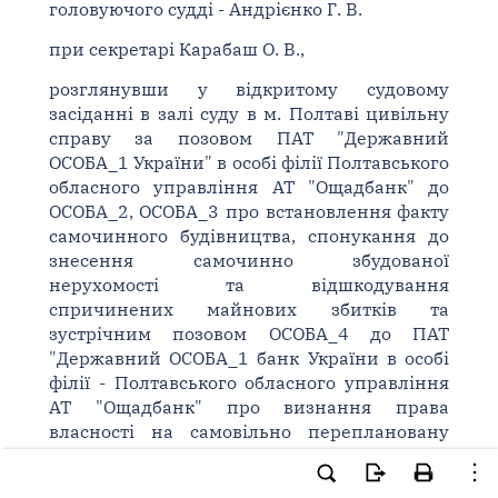
головуючого судді - Андрієнко Г. В.
при секретарі Карабаш О. В.,
розглянувши у відкритому судовому
засіданні в залі суду в м. Полтаві цивільну
справу за позовом ПАТ "Державний
ОСОБА_1 України" в особі філії Полтавського
обласного управління АТ "Ощадбанк" до
ОСОБА_2, ОСОБА_3 про встановлення факту
самочинного будівництва, спонукання до
знесення самочинно збудованої
нерухомості та відшкодування
спричинених майнових збитків та
зустрічним позовом ОСОБА_4 до ПАТ
"Державний ОСОБА_1 банк України в особі
філії - Полтавського обласного управління
АТ "Ощадбанк" про визнання права
власності на самовільно переплановану
квартиру,
ВСТАНОВИВ: