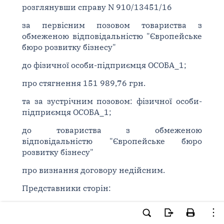
розглянувши справу N 910/13451/16
за первісним позовом товариства з
обмеженою відповідальністю "Європейське
бюро розвитку бізнесу"
до фізичної особи-підприємця ОСОБА_1;
про стягнення 151 989,76 грн.
та за зустрічним позовом: фізичної особи-
підприємця ОСОБА_1;
до товариства з обмеженою
відповідальністю "Європейське бюро
розвитку бізнесу"
про визнання договору недійсним.
Представники сторін:
від позивача (відповідача за зустрічним
позовом): ОСОБА_2, довіреність [...];