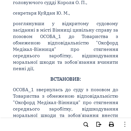
головуючого судді Короля О. П.,
секретаря Куйдан Ю. М.,
розглянувши у відкритому судовому
засіданні в місті Вінниці цивільну справу за
позовом ОСОБА_1 до Товариства з
обмеженою відповідальністю "Оксфорд
Медікал-Вінниця" про стягнення
середнього заробітку, відшкодування
моральної шкоди та зобов'язання вчинити
певні дії,
ВСТАНОВИВ:
ОСОБА_1 звернулась до суду з позовом до
Товариства з обмеженою відповідальністю
"Оксфорд Медікал-Вінниця" про стягнення
середнього заробітку, відшкодування
моральної шкоди та зобов'язання внести
запис до трудової книжки, здійснити сплату
податку на доходи фізичних осіб та єдиного