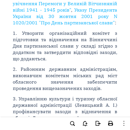
увічнення Перемоги у Великій Вітчизняній
війні 1941 - 1945 років"
,
Указу Президента
України від 30 жовтня 2001 року N
1020/2001 "Про День партизанської слави"
:
1. Утворити організаційний комітет з
підготовки та відзначення на Вінниччині
Дня партизанської слави у складі згідно з
додатком та затвердити відповідні заходи,
що додаються.
2. Районним державним адміністраціям,
виконавчим комітетам міських рад міст
обласного значення забезпечити
проведення вищезазначених заходів.
3. Управлінню культури і туризму обласної
державної адміністрації (Левицький А. І.)
профінансувати заходи з відзначення в
області Дня партизанської слави коштом,
передбаченим в обласному бюджеті на інші