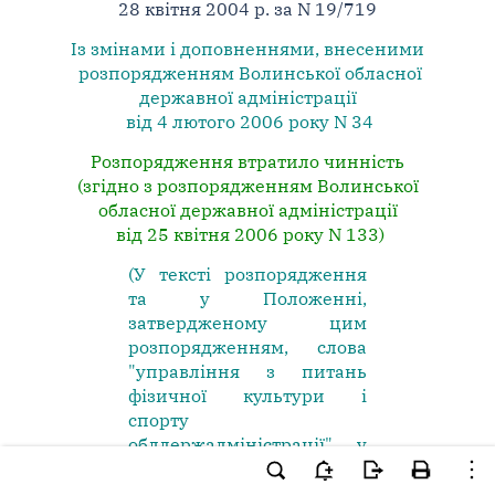
28 квітня 2004 р. за N 19/719
Із змінами і доповненнями, внесеними
розпорядженням Волинської обласної
державної адміністрації
від 4 лютого 2006 року N 34
Розпорядження втратило чинність
(згідно з розпорядженням Волинської
обласної державної адміністрації
від 25 квітня 2006 року N 133)
(У тексті розпорядження
та у Положенні,
затвердженому цим
розпорядженням, слова
"управління з питань
фізичної культури і
спорту
облдержадміністрації" у
відповідних відмінках
замінено словами