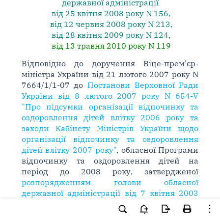
державної адміністрації
від 25 квітня 2008 року N 156
,
від 12 червня 2008 року N 213
,
від 28 квітня 2009 року N 124
,
від 13 травня 2010 року N 119
Відповідно до доручення Віце-прем'єр-
міністра України від 21 лютого 2007 року N
7664/1/1-07 до
Постанови Верховної Ради
України від 8 лютого 2007 року N 654-V
"Про підсумки організації відпочинку та
оздоровлення дітей влітку 2006 року та
заходи Кабінету Міністрів України щодо
організації відпочинку та оздоровлення
дітей влітку 2007 року"
, обласної Програми
відпочинку та оздоровлення дітей на
період до 2008 року, затвердженої
розпорядженням голови обласної
державної адміністрації від 7 квітня 2003
року N 133
, з метою підготовки та
проведення повноцінного та якісного