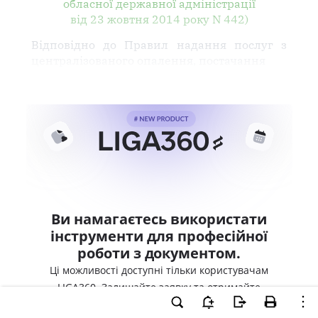
обласної державної адміністрації
від 23 жовтня 2014 року N 442)
Відповідно до Правил надання послуг з
централізованого опалення, постачання
Ви намагаєтесь використати
інструменти для професійної
роботи з документом.
Ці можливості доступні тільки користувачам
LIGA360. Залишайте заявку та отримайте
доступ для професійної роботи прямо зараз.