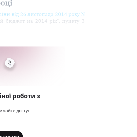
році
аїни від 26 листопада 2014 року N
й бюджет на 2014 рік", пункту 3
ної роботи з
римайте доступ
И ДОСТУП