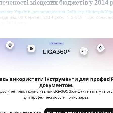
печеності місцевих бюджетів у 2014 
кодексу України
,
розпорядження Кабінету Міністрів Укр
ради від 05 березня 2014 року N 24/19 "Про обласни
ада 2014 року
есь використати інструменти для професій
документом.
 доступні тільки користувачам LIGA360. Залишайте заявку та от
для професійної роботи прямо зараз.
 КОРИСТУВАЧІВ LIGA360
ХОЧУ СПРОБУВАТИ LIGA360 - ОТРИМАТ