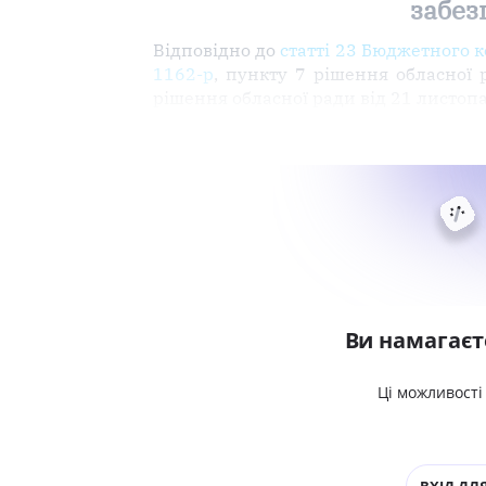
забез
Відповідно до
статті 23 Бюджетного 
1162-р
, пункту 7 рішення обласної 
рішення обласної ради від 21 листоп
Ви намагаєт
Ці можливості
ВХІД ДЛЯ