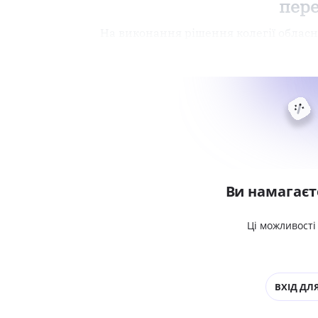
пере
На виконання рішення колегії обласн
Ви намагаєт
Ці можливості
ВХІД ДЛЯ