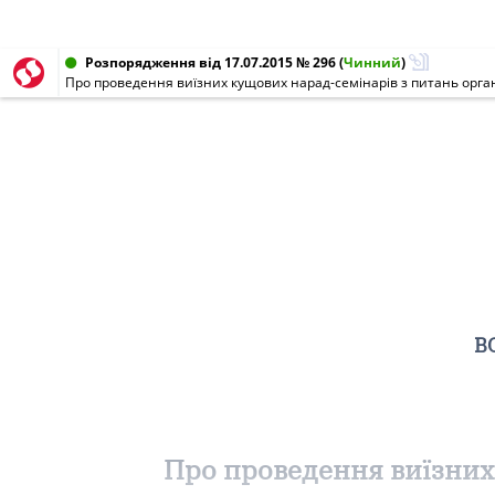
Розпорядження від 17.07.2015 № 296
(
Чинний
)
Про проведення виїзних кущових нарад-семінарів з питань орган
В
Про проведення виїзних 