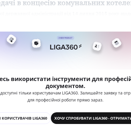
дачі в концесію комунальних котеле
ої державної адміністрації від 14 липня 2015 року що
есь використати інструменти для професій
документом.
 доступні тільки користувачам LIGA360. Залишайте заявку та от
для професійної роботи прямо зараз.
 КОРИСТУВАЧІВ LIGA360
ХОЧУ СПРОБУВАТИ LIGA360 - ОТРИМАТ