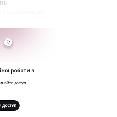
нь
до проведення виїзних
ної роботи з
римайте доступ
И ДОСТУП