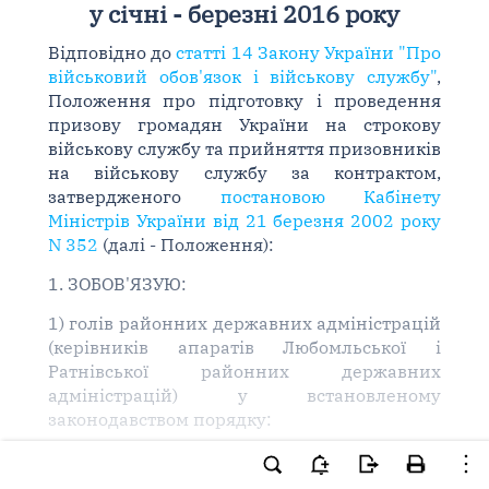
у січні - березні 2016 року
Відповідно до
статті 14 Закону України "Про
військовий обов'язок і військову службу"
,
Положення про підготовку і проведення
призову громадян України на строкову
військову службу та прийняття призовників
на військову службу за контрактом,
затвердженого
постановою Кабінету
Міністрів України від 21 березня 2002 року
N 352
(далі - Положення):
1. ЗОБОВ'ЯЗУЮ:
1) голів районних державних адміністрацій
(керівників апаратів Любомльської і
Ратнівської районних державних
адміністрацій) у встановленому
законодавством порядку:
-