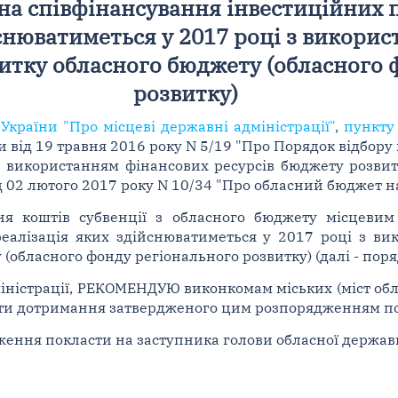
а співфінансування інвестиційних п
йснюватиметься у 2017 році з викори
итку обласного бюджету (обласного 
розвитку)
України "Про місцеві державні адміністрації"
,
пункту 
и від 19 травня 2016 року N 5/19 "Про Порядок відбору
з використанням фінансових ресурсів бюджету розвит
д 02 лютого 2017 року N 10/34 "Про обласний бюджет на 
ня коштів субвенції з обласного бюджету місцеви
реалізація яких здійснюватиметься у 2017 році з ви
обласного фонду регіонального розвитку) (далі - поряд
іністрації, РЕКОМЕНДУЮ виконкомам міських (міст обл
ти дотримання затвердженого цим розпорядженням по
ення покласти на заступника голови обласної державно