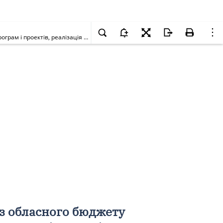
Про затвердження Порядку використання коштів субвенції з обласного бюджету місцевим бюджетам на співфінансування інвестиційних програм і проектів, реалізація яких здійснюватиметься у 2017 році з використанням фінансових ресурсів бюджету розвитку обласного бюджету (обласного фонду регіонального розвитку)
з обласного бюджету