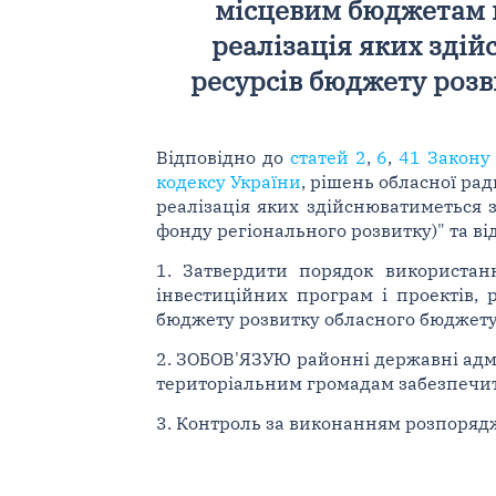
місцевим бюджетам н
реалізація яких зді
ресурсів бюджету розв
Відповідно до
статей 2
,
6
,
41 Закону 
кодексу України
, рішень обласної рад
реалізація яких здійснюватиметься 
фонду регіонального розвитку)" та ві
1. Затвердити порядок використан
інвестиційних програм і проектів, 
бюджету розвитку обласного бюджету (
2. ЗОБОВ'ЯЗУЮ районні державні адм
територіальним громадам забезпечи
3. Контроль за виконанням розпорядж