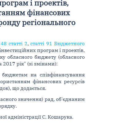
рограм і проектів,
станням фінансових
фонду регіонального
48 статті 2
,
статті 91 Бюджетного
 інвестиційних програм і проектів,
ку обласного бюджету (обласного
2017 рік" (зі змінами):
м бюджетам на співфінансування
користанням фінансових ресурсів
ок), що додається.
асного значення) рад, об'єднаним
рядку.
ї адміністрації С. Кошарука.