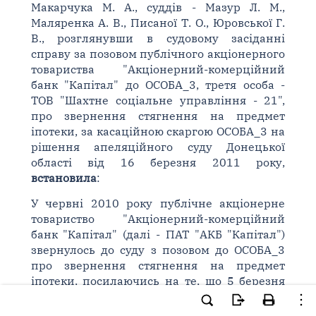
Макарчука М. А., суддів - Мазур Л. М.,
Маляренка А. В., Писаної Т. О., Юровської Г.
В., розглянувши в судовому засіданні
справу за позовом публічного акціонерного
товариства "Акціонерний-комерційний
банк "Капітал" до ОСОБА_3, третя особа -
ТОВ "Шахтне соціальне управління - 21",
про звернення стягнення на предмет
іпотеки, за касаційною скаргою ОСОБА_3 на
рішення апеляційного суду Донецької
області від 16 березня 2011 року,
встановила
:
У червні 2010 року публічне акціонерне
товариство "Акціонерний-комерційний
банк "Капітал" (далі - ПАТ "АКБ "Капітал")
звернулось до суду з позовом до ОСОБА_3
про звернення стягнення на предмет
іпотеки, посилаючись на те, що 5 березня
2007 року між банком та ТОВ "Шахтне
соціальне управління 21" укладено