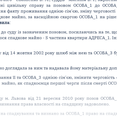
нні цивільну справу за позовом ОСОБА_1 до ОСОБА_
ння факту проживання однією сім'єю, зміну черговост
дкове майно, за касаційною скаргою ОСОБА_1 на ріше
вила
:
 до суду із зазначеним позовом, посилаючись на те, що
я спадкове майно - Ѕ частина квартири АДРЕСА_1. Ін
у від 14 жовтня 2002 року шлюб між нею та ОСОБА_3 б
о доглядала за ним та надавала йому матеріальну допо
ання її та ОСОБА_3 однією сім'єю, змінити черговіст
 майно, як спадкоємця першої черги після смерті ОСОБ
у м. Львова від 21 вересня 2010 року позов ОСОБА_
визнання права власності на спадщину задоволено.
 на спадкування та визнано за ОСОБА_1 право на спад