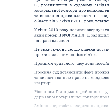
С., розглянувши в судовому засіда
нотаріальної контори про встановле
та визнання права власності на спа
області від 27 січня 2011 року,
встано
У січні 2010 року позивач звернулася
який помер ІНФОРМАЦІЯ_1, залишилос
на праві власності.
Не зважаючи на те, що рішенням суд
проживала з ним однією сім'єю.
Протягом тривалого часу вона постійн
Просила суд встановити факт прожив
та визнати за нею право на спадкове
квартирі.
Рішенням Галицького районного суд
державної нотаріальної контори про 
Змінено черговість одержання права