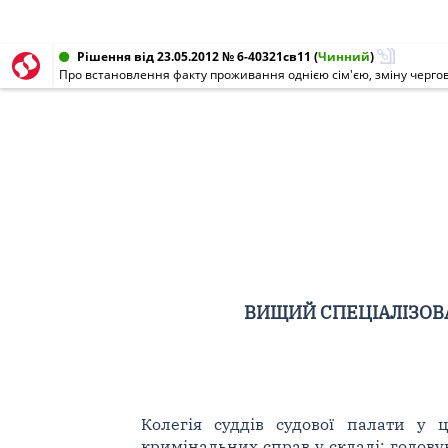
Рішення від 23.05.2012 № 6-40321св11
(
Чинний
)
Про встановлення факту проживання однією сім'єю, зміну черго
ВИЩИЙ СПЕЦІАЛІЗОВА
Колегія суддів судової палати у 
кримінальних справ у складі: головуюч