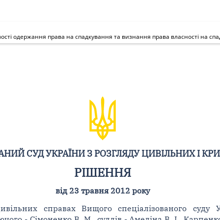
вості одержання права на спадкування та визнання права власності на сп
НИЙ СУД УКРАЇНИ З РОЗГЛЯДУ ЦИВІЛЬНИХ І КР
РІШЕННЯ
від 23 травня 2012 року
цивільних справах Вищого спеціалізованого суду 
ого - Сімоненко В. М., суддів - Амеліна В. І., Карпенко