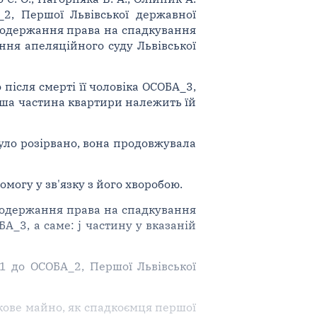
2, Першої Львівської державної
і одержання права на спадкування
ння апеляційного суду Львівської
 після смерті її чоловіка ОСОБА_3,
ша частина квартири належить їй
уло розірвано, вона продовжувала
могу у зв'язку з його хворобою.
ь одержання права на спадкування
А_3, а саме: ј частину у вказаній
1 до ОСОБА_2, Першої Львівської
кове майно, як спадкоємця першої