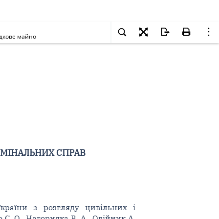
адкове майно
ИМІНАЛЬНИХ СПРАВ
України з розгляду цивільних і
 С. О., Нагорняка В. А., Олійник А.