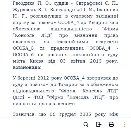
Гвоздика П. О., суддів - Євграфової Є. П.,
Журавель В. І., Завгородньої І. М., Іваненко
Ю. Г., розглянувши в судовому засіданні
справу за позовом ОСОБА_4 до Товариства з
обмеженою відповідальністю "Фірма
"Консоль ЛТД" про визнання права
власності, за касаційними скаргами
ОСОБА_5 та представника ОСОБА_4 -
ОСОБА_6 на рішення апеляційного суду
міста Києва від 03 квітня 2013 року,
встановила
:
У березні 2012 року ОСОБА_4 звернувся до
суду з позовом до Товариства з обмеженою
відповідальністю "Фірма "Консоль ЛТД"
(далі - ТОВ "Фірма "Консоль ЛТД") про
визнання права власності.
Зазначав, що 06 грудня 2005 року між
ОСОБА_7 та ТОВ "Фірма "Консоль ЛТД" був
укладений договір на пайову участь у