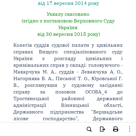
від 17 вересня 2014 року
Ухвалу скасовано
(згідно з постановою Верховного Суду
України
від 30 вересня 2015 року)
Колегія суддів судової палати у цивільних
справах Вищого спеціалізованого суду
України з розгляду цивільних і
кримінальних справ у складі: головуючого -
Макарчука М. А., суддів - Леванчука А. О.,
Нагорняка В. А., Писаної Т. О., Юровської Г.
В., розглянувши у судовому засіданні
справу за позовом ОСОБА_4 до
Тростянецької районної державної
адміністрації Вінницької області,
Державного підприємства "Бершадське
лісове господарство", Державного
підприємства "Подільське державне
підприємство геодезії, картографії та