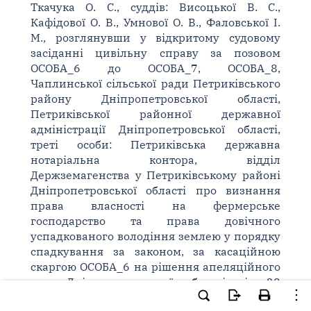
Ткачука О. С., суддів: Висоцької В. С.,
Кафідової О. В., Умнової О. В., Фаловської І.
М., розглянувши у відкритому судовому
засіданні цивільну справу за позовом
ОСОБА_6 до ОСОБА_7, ОСОБА_8,
Чаплинської сільської ради Петриківського
району Дніпропетровської області,
Петриківської районної державної
адміністрації Дніпропетровської області,
треті особи: Петриківська державна
нотаріальна контора, відділ
Держземагенства у Петриківському районі
Дніпропетровської області про визнання
права власності на фермерське
господарство та права довічного
успадкованого володіння землею у порядку
спадкування за законом, за касаційною
скаргою ОСОБА_6 на рішення апеляційного
суду Дніпропетровської області від 28
серпня 2014 року,
встановила
: