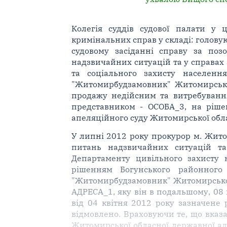
Колегія суддів судової палати у 
кримінальних справ у складі: головуюч
судовому засіданні справу за поз
надзвичайних ситуацій та у справах 
та соціального захисту населенн
"Житомирбудзамовник" Житомирської
продажу недійсним та витребуванн
представником - ОСОБА_3, на ріше
апеляційного суду Житомирської обла
У липні 2012 року прокурор м. Житом
питань надзвичайних ситуацій та
Департаменту цивільного захисту 
рішенням Богунського районног
"Житомирбудзамовник" Житомирської 
АДРЕСА_1, яку він в подальшому, 08
від 04 квітня 2012 року зазначене
відмовлено. Враховуючи те, що вказа
Житомирської обласної державної ад