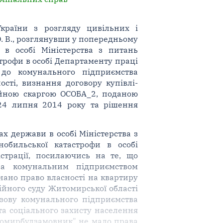
України з розгляду цивільних і
ї О. В., розглянувши у попередньому
в особі Міністерства з питань
трофи в особі Департаменту праці
 до комунального підприємства
сті, визнання договору купівлі-
ійною скаргою ОСОБА_2, поданою
24 липня 2014 року та рішення
х держави в особі Міністерства з
обильської катастрофи в особі
страції, посилаючись на те, що
а комунальним підприємством
ано право власності на квартиру
ійного суду Житомирської області
озову комунального підприємства
та соціального захисту населення
томирбудзамовник" не мало права