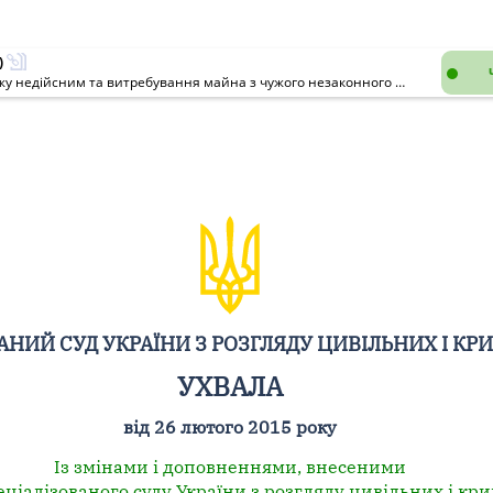
)
Про визнання права власності, визнання договору купівлі-продажу недійсним та витребування майна з чужого незаконного володіння
НИЙ СУД УКРАЇНИ З РОЗГЛЯДУ ЦИВІЛЬНИХ І КР
УХВАЛА
від 26 лютого 2015 року
Із змінами і доповненнями, внесеними
іалізованого суду України з розгляду цивільних і кр