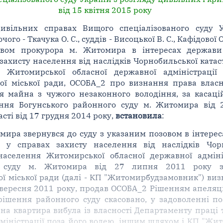
від 15 квітня 2015 року
цивільних справах Вищого спеціалізованого суду 
ого - Ткачука О. С., суддів - Висоцької В. С., Кафідово
овом прокурора м. Житомира в інтересах держави 
захисту населення від наслідків Чорнобильської катас
я Житомирської обласної державної адміністрації
 міської ради, ОСОБА_2 про визнання права власно
я майна з чужого незаконного володіння, за касац
ння Богунського районного суду м. Житомира від 
сті від 17 грудня 2014 року,
встановила
:
ира звернувся до суду з указаним позовом в інтереса
 у справах захисту населення від наслідків Чорн
населення Житомирської обласної державної адміні
о суду м. Житомира від 27 липня 2011 року з
міської ради (далі - КП "Житомирбудзамовник") визн
 вересня 2011 року, продав ОСОБА_2 Рішенням апеляц
 рішення районного суду скасовано, у задоволенні п
на квартира вибула із власності Департаменту праці 
міністрації поза його волею, іншим шляхом і КП "Жи