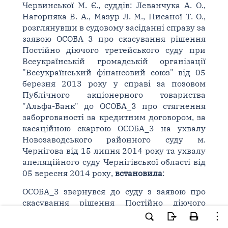
Червинської М. Є., суддів: Леванчука А. О.,
Нагорняка В. А., Мазур Л. М., Писаної Т. О.,
розглянувши в судовому засіданні справу за
заявою ОСОБА_3 про скасування рішення
Постійно діючого третейського суду при
Всеукраїнській громадській організації
"Всеукраїнський фінансовий союз" від 05
березня 2013 року у справі за позовом
Публічного акціонерного товариства
"Альфа-Банк" до ОСОБА_3 про стягнення
заборгованості за кредитним договором, за
касаційною скаргою ОСОБА_3 на ухвалу
Новозаводського районного суду м.
Чернігова від 15 липня 2014 року та ухвалу
апеляційного суду Чернігівської області від
05 вересня 2014 року,
встановила
:
ОСОБА_3 звернувся до суду з заявою про
скасування рішення Постійно діючого
третейського суду при Всеукраїнській
громадській організації "Всеукраїнській