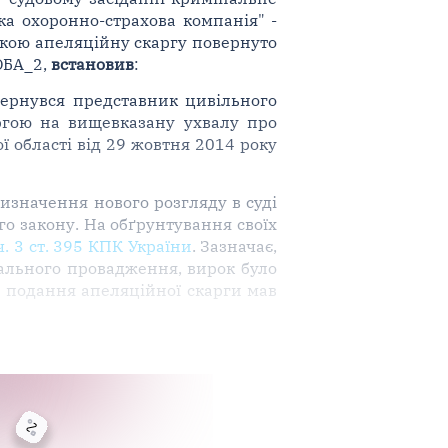
а охоронно-страхова компанія" -
 якою апеляційну скаргу повернуто
СОБА_2,
встановив
:
вернувся представник цивільного
аргою на вищевказану ухвалу про
 області від 29 жовтня 2014 року
изначення нового розгляду в суді
о закону. На обґрунтування своїх
ч. 3 ст. 395 КПК України
. Зазначає,
ального провадження, вирок було
а подання апеляційної скарги мав