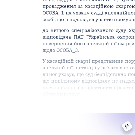
провадження за касаційною скаргою 
ОСОБА_1 на ухвалу судді апеляційного
особі, що її подала, за участю прокур
до Вищого спеціалізованого суду У
відповідача ПАТ "Українська охоро
повернення його апеляційної скарги 
щодо ОСОБА_3.
У касаційній скарзі представник пор
апеляційної інстанції у зв'язку з і
вимог указує, що суд безпідставно 
що цивільному відповідачу не надхо
постановлено за відсутності предста
обчислюватися