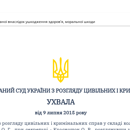
даної внаслідок ушкодження здоров'я, моральної шкоди
НИЙ СУД УКРАЇНИ З РОЗГЛЯДУ ЦИВІЛЬНИХ І КР
УХВАЛА
від 9 липня 2015 року
 розгляду цивільних і кримінальних справ у складі ко
ко О. Г., при секретарі - Краснощок О. В., розглянувш