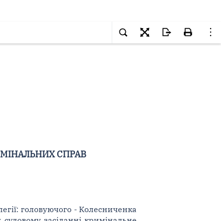
ИМІНАЛЬНИХ СПРАВ
легії: головуючого - Колесниченка
и у судовому засіданні кримінальне