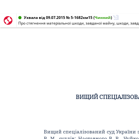
Ухвала від 09.07.2015 № 5-1682км15
(
Чинний
)
Про стягнення матеріальної шкоди, завданої майну, шкоди, зав
ВИЩИЙ СПЕЦІАЛІЗОВА
Вищий спеціалізований суд України з
В. М., суддів: Наставного В. В., Чуй