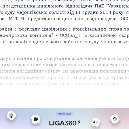
представника цивільного відповідача ПАТ "Українськ
 суду Чернігівської області від 11 грудня 2014 року,
ора - М. Т. М., представника цивільного відповідача - О
країни з розгляду цивільних і кримінальних справ з
нно-страхова компанія" - ОСОБА_1 із касаційною ск
на вирок Городнянського районного суду Чернігівської
ушує питання про скасування зазначеної ухвали та пр
стотним порушенням вимог кримінального процесуальног
повернув апеляційну скаргу, не врахувавши положення
дило повідомлення про час та місце розгляду кримін
вника цивільного відповідача, з огляду на що строк н