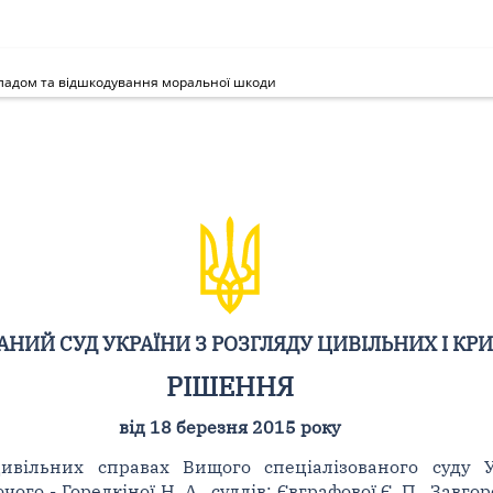
вкладом та відшкодування моральної шкоди
НИЙ СУД УКРАЇНИ З РОЗГЛЯДУ ЦИВІЛЬНИХ І КР
РІШЕННЯ
від 18 березня 2015 року
цивільних справах Вищого спеціалізованого суду 
о - Горелкіної Н. А., суддів: Євграфової Є. П., Завгоро