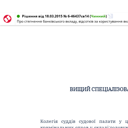
Рішення від 18.03.2015 № 6-46437св14
(
Чинний
)
Про стягнення банківського вкладу, відсотків за користування 
ВИЩИЙ СПЕЦІАЛІЗОВА
Колегія суддів судової палати у 
кримінальних справ у складі:головуючог