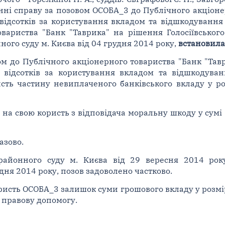
анні справу за позовом ОСОБА_3 до Публічного акціоне
 відсотків за користування вкладом та відшкодуванн
вариства "Банк "Таврика" на рішення Голосіївського
ного суду м. Києва від 04 грудня 2014 року,
встановила
м до Публічного акціонерного товариства "Банк "Таври
, відсотків за користування вкладом та відшкодув
исть частину невиплаченого банківського вкладу у ро
на свою користь з відповідача моральну шкоду у сумі 
азово.
 районного суду м. Києва від 29 вересня 2014 ро
удня 2014 року, позов задоволено частково.
ристь ОСОБА_3 залишок суми грошового вкладу у розмір
а правову допомогу.