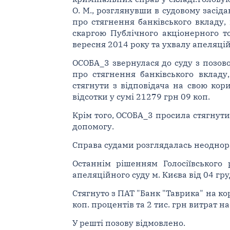
О. М., розглянувши в судовому засід
про стягнення банківського вкладу,
скаргою Публічного акціонерного то
вересня 2014 року та ухвалу апеляцій
ОСОБА_3 звернулася до суду з позово
про стягнення банківського вкладу
стягнути з відповідача на свою кор
відсотки у сумі 21279 грн 09 коп.
Крім того, ОСОБА_3 просила стягнути 
допомогу.
Справа судами розглядалась неоднор
Останнім рішенням Голосіївського
апеляційного суду м. Києва від 04 гр
Стягнуто з ПАТ "Банк "Таврика" на ко
коп. процентів та 2 тис. грн витрат н
У решті позову відмовлено.