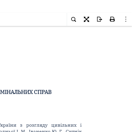
ИМІНАЛЬНИХ СПРАВ
України з розгляду цивільних і
дньої І. М., Іваненко Ю. Г., Ситнік