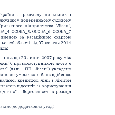
України з розгляду цивільних і
озглянувши у попередньому судовому
риватного підприємства "Лізен",
ОБА_4, ОСОБА_5, ОСОБА_6, ОСОБА_7
пиненою за касаційною скаргою
ьської області від 07 жовтня 2014
ила
:
ування, що 20 липня 2007 року між
ний"), правонаступником якого є
н" (далі - ПП "Лізен") укладено
відно до умом якого банк здійснює
льної кредитної лінії з лімітом
сплатою відсотків за користування
едитної заборгованості в розмірі
відно до додаткових угод: