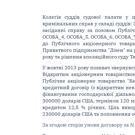
Колегія суддів судової палати у 
кримінальних справ у складі суддів: 
засіданні справу за позовом Публіч
ОСОБА_4, ОСОБА_5, ОСОБА_6, ОСОБА_7
до Публічного акціонерного това
Приватного підприємства "Лізен" на 
року та рішення апеляційного суду Те
У жовтні 2013 року позивач звернувс
Відкритим акціонерним товариством
Публічне акціонерне товариство "Ба
кредитний договір (з відкриттям нев
фінансування господарської діяльно
300000 доларів США, терміном 120 мі
кредитом 12,5 % річних. Ціль викор
230000 доларів США та поповнення об
За згодою сторін умови договору за N