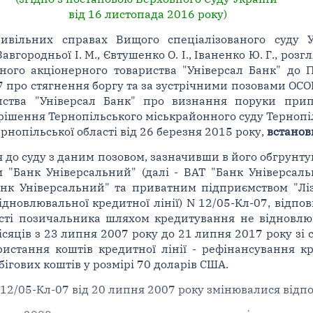
від 16 листопада 2016 року)
цивільних справах Вищого спеціалізованого суду 
Завгородньої І. М., Євтушенко О. І., Іваненко Ю. Г., р
ного акціонерного товариства "Універсал Банк" до П
 про стягнення боргу та за зустрічними позовами ОС
риства "Універсал Банк" про визнання поруки при
рішення Тернопільського міськрайонного суду Тернопіл
рнопільської області від 26 березня 2015 року,
встанов
я до суду з даним позовом, зазначивши в його обгрунт
 "Банк Універсальний" (далі - ВАТ "Банк Універсаль
нк Універсальний" та приватним підприємством "Лізе
ідновлювальної кредитної лінії) N 12/05-Кл-07, відпо
сті позичальника шляхом кредитування не відновлюва
сяців з 23 липня 2007 року до 21 липня 2017 року зі 
истання коштів кредитної лінії - рефінансування кр
ігових коштів у розмірі 70 доларів США.
 12/05-Кл-07 від 20 липня 2007 року змінювалися відпо