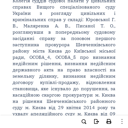
Колегія суддів судової палати у цивільних
справах Вищого спеціалізованого суду
України з розгляду цивільних і
кримінальних справ у складі: Юровської Г.
В., Маляренка А. В., Писаної Т. О.,
розглянувши в попередньому судовому
засіданні справу за позовом першого
заступника прокурора Шевченківського
району міста Києва до Київської міської
ради, ОСОБА_4, ОСОБА_5 про визнання
недійсним рішення, визнання недійсним
державного акта на право власності на
земельну ділянку, визнання недійсним
договору купівлі-продажу, відновлення
становища, яке існувало до порушення, за
касаційною скаргою прокуратури м. Києва
на рішення Шевченківського районного
суду м. Києва від 29 квітня 2014 року та
ухвалу апеляційного суду м. Києва від 09
грудня 2014 року,
встановила
: