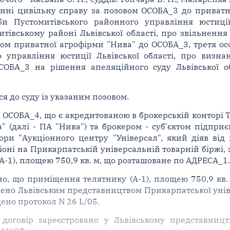
анні цивільну справу за позовом ОСОБА_3 до приватно
и Пустомитівського районного управління юстиції 
тівському районі Львівської області, про звільненн
вом приватної агрофірми "Нива" до ОСОБА_3, третя осо
 управління юстиції Львівської області, про визна
ОБА_3 на рішення апеляційного суду Львівської об
я до суду із указаним позовом.
 ОСОБА_4, що є акредитованою в брокерській конторі Т
" (далі - ПА "Нива") та брокером - суб'єктом підпри
ори "Аукціонного центру "Універсал", який діяв від
іоні на Прикарпатській універсальній товарній біржі,
А-1), площею 750,9 кв. м, що розташоване по АДРЕСА_1.
ено, що приміщення телятнику (А-1), площею 750,9 кв
дено Львівським представництвом Прикарпатської уніве
ено протокол N 26 L/05.
оговір зареєстровано у Львівському представництв