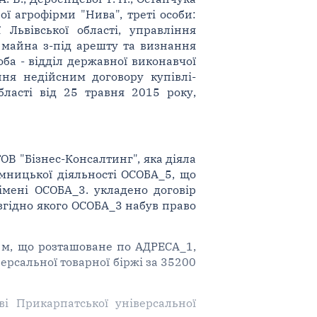
ї агрофірми "Нива", треті особи:
Львівської області, управління
я майна з-під арешту та визнання
ба - відділ державної виконавчої
ння недійсним договору купівлі-
ласті від 25 травня 2015 року,
ОВ "Бізнес-Консалтинг", яка діяла
ємницької діяльності ОСОБА_5, що
 імені ОСОБА_3. укладено договір
 згідно якого ОСОБА_3 набув право
. м, що розташоване по АДРЕСА_1,
рсальної товарної біржі за 35200
і Прикарпатської універсальної