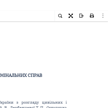
ИМІНАЛЬНИХ СПРАВ
України з розгляду цивільних і
. В., Дербенцевої Т. П., Остапчука