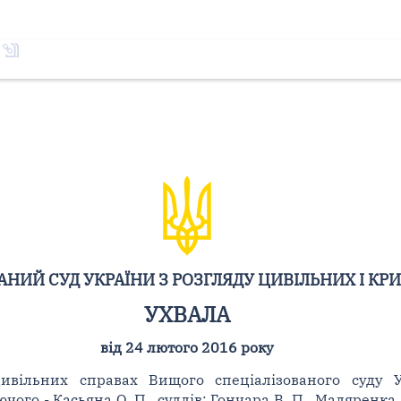
НИЙ СУД УКРАЇНИ З РОЗГЛЯДУ ЦИВІЛЬНИХ І КР
УХВАЛА
від 24 лютого 2016 року
цивільних справах Вищого спеціалізованого суду 
ого - Касьяна О. П., суддів: Гончара В. П., Маляренка А