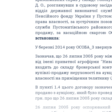
Д. О., розглянувши в судовому засід
відділ державної виконавчої служб
Пенсійного фонду України у Пустоми
права власності, за зустрічним позо
служби Пустомитівського районного
продажу, за касаційною скаргою ОС
встановила
:
У березні 2014 року ОСОБА_3 звернувс
Зазначав, що 26 липня 2005 року між
від імені приватної агрофірми "Нива
входить до складу брокерської конт
купівлі-продажу нерухомості на аукц
власності на приміщення телятнику (
В пункті 1.4 цього договору зазнач
продано з аукціону, який було прове
грн. про що 26 липня 2005 року склад
26 липня 2005 року оспорюваний д