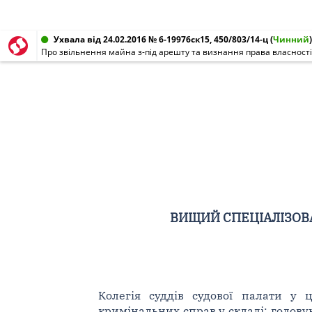
Ухвала від 24.02.2016 № 6-19976ск15, 450/803/14-ц
(
Чинний
)
Про звільнення майна з-під арешту та визнання права власності
ВИЩИЙ СПЕЦІАЛІЗОВА
Колегія суддів судової палати у 
кримінальних справ у складі: головуюч