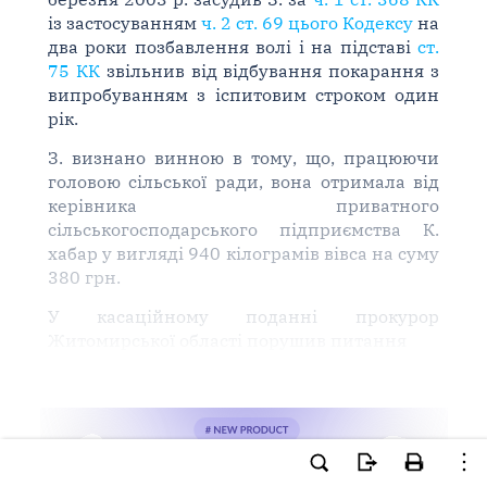
із застосуванням
ч. 2 ст. 69 цього Кодексу
на
два роки позбавлення волі і на підставі
ст.
75 КК
звільнив від відбування покарання з
випробуванням з іспитовим строком один
рік.
З. визнано винною в тому, що, працюючи
головою сільської ради, вона отримала від
керівника приватного
сільськогосподарського підприємства К.
хабар у вигляді 940 кілограмів вівса на суму
380 грн.
У касаційному поданні прокурор
Житомирської області порушив питання