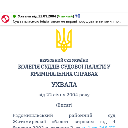
Ухвала від 22.01.2004
(
Чинний
)
Суд за власною ініціативою не вправі порушувати питання про направлення справи на додаткове розслідування у випадках наявності підстав для кваліфікації дій за статтею КК України, що передбачає відповідальність за більш тяжкий злочин, чи пред'явлення обвинувачення, яке до цього не було пред'явлено
ВЕРХОВНИЙ СУД УКРАЇНИ
КОЛЕГІЯ СУДДІВ СУДОВОЇ ПАЛАТИ У
КРИМІНАЛЬНИХ СПРАВАХ
УХВАЛА
від 22 січня 2004 року
(Витяг)
Радомишльський районний суд
Житомирської області вироком від 4
березня 2003 р. засудив З. за
ч. 1 ст. 368 КК