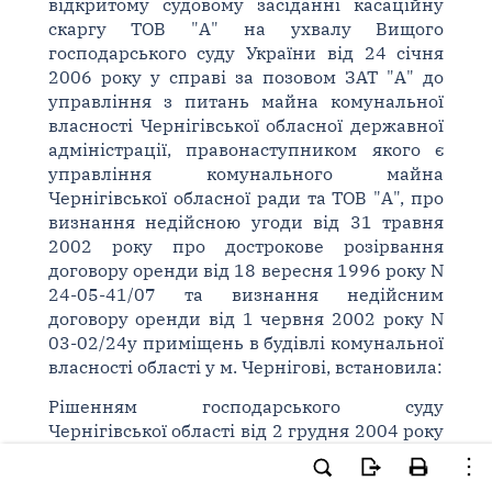
відкритому судовому засіданні касаційну
скаргу ТОВ "А" на ухвалу Вищого
господарського суду України від 24 січня
2006 року у справі за позовом ЗАТ "А" до
управління з питань майна комунальної
власності Чернігівської обласної державної
адміністрації, правонаступником якого є
управління комунального майна
Чернігівської обласної ради та ТОВ "А", про
визнання недійсною угоди від 31 травня
2002 року про дострокове розірвання
договору оренди від 18 вересня 1996 року N
24-05-41/07 та визнання недійсним
договору оренди від 1 червня 2002 року N
03-02/24у приміщень в будівлі комунальної
власності області у м. Чернігові, встановила:
Рішенням господарського суду
Чернігівської області від 2 грудня 2004 року
у задоволенні позову відмовлено.
Постановою Київського апеляційного