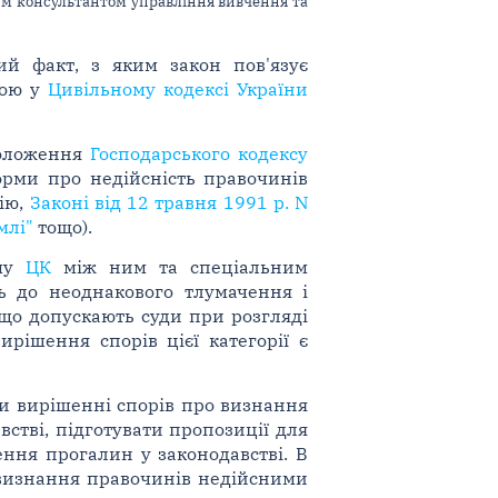
шим консультантом управління вивчення та
й факт, з яким закон пов'язує
лою у
Цивільному кодексі України
положення
Господарського кодексу
норми про недійсність правочинів
цію,
Законі від 12 травня 1991 р. N
млі"
тощо).
ому
ЦК
між ним та спеціальним
ть до неоднакового тлумачення і
 що допускають суди при розгляді
рішення спорів цієї категорії є
ри вирішенні спорів про визнання
стві, підготувати пропозиції для
ння прогалин у законодавстві. В
 визнання правочинів недійсними