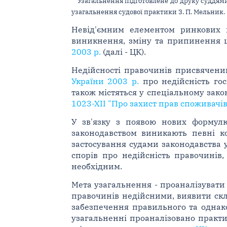
Узагальнення підготовлене до друку суддям
узагальнення судової практики З. П. Мельник.
Невід'ємним елементом ринкових 
виникнення, зміну та припинення ц
2003 р.
(далі - ЦК).
Недійсності правочинів присвячен
України 2003 р.
про недійсність гос
також містяться у спеціальному зако
1023-XII "Про захист прав споживачів
У зв'язку з появою нових формул
законодавством виникають певні ко
застосування судами законодавства 
спорів про недійсність правочинів,
необхідним.
Мета узагальнення - проаналізувати
правочинів недійсними, виявити скла
забезпечення правильного та однако
узагальненні проаналізовано практ