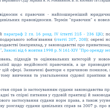
и Верховного Суду України Я. М. Романюком, В. Й. Косенко та стар
відносин є правочин - найпоширеніший юридични
ивільних правовідносин. Термін "правочин" є нове
ий
параграф 2 гл. 16 розд. IV (статті 215 - 236 ЦК)
; 
подарського зобов'язання (
статті 207
,
208
); окремі 
нодавстві (наприклад, у законодавстві про приватиза
"
,
Законі від 6 жовтня 1998 р. N 161-XIV "Про оренду зе
ювань, підходів та оцінювальних категорій у нов
лізії щодо недійсності правочинів, а це призводи
у цій сфері. Зазначені фактори є причиною помилок,
 тому вивчення та узагальнення судової практики ви
 стан справ із застосуванням судами законодавства п
дні та спірні питання у судовій практиці й законодав
вого застосування судами норм права, а також усуне
ику розгляду судами цивільних справ за 2007 р. про