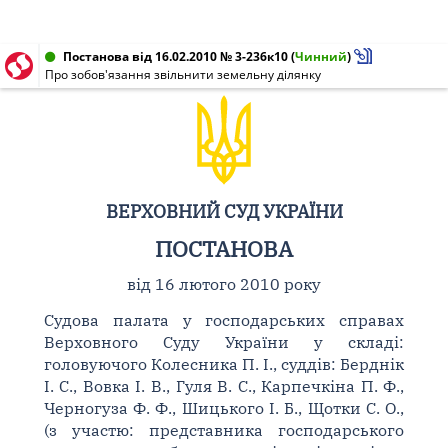
Постанова від 16.02.2010 № 3-236к10
(
Чинний
)
Про зобов'язання звільнити земельну ділянку
ВЕРХОВНИЙ СУД УКРАЇНИ
ПОСТАНОВА
від 16 лютого 2010 року
Судова палата у господарських справах
Верховного Суду України у складі:
головуючого Колесника П. І., суддів: Берднік
І. С., Вовка І. В., Гуля В. С., Карпечкіна П. Ф.,
Черногуза Ф. Ф., Шицького І. Б., Щотки С. О.,
(з участю: представника господарського