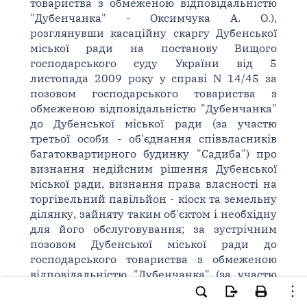
товариства з обмеженою відповідальністю
"Дубенчанка" - Оксимчука А. О.),
розглянувши касаційну скаргу Дубенської
міської ради на постанову Вищого
господарського суду України від 5
листопада 2009 року у справі N 14/45 за
позовом господарського товариства з
обмеженою відповідальністю "Дубенчанка"
до Дубенської міської ради (за участю
третьої особи - об'єднання співвласників
багатоквартирного будинку "Садиба") про
визнання недійсним рішення Дубенської
міської ради, визнання права власності на
торгівельний павільйон - кіоск та земельну
ділянку, зайняту таким об'єктом і необхідну
для його обслуговування; за зустрічним
позовом Дубенської міської ради до
господарського товариства з обмеженою
відповідальністю "Дубенчанка" (за участю
третьої особи - об'єднання співвласників
багатоквартирного будинку "Садиба") про